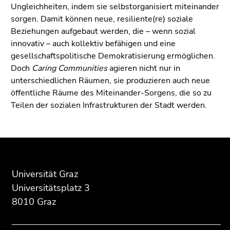
Seitenbereichs.
Ungleichheiten, indem sie selbstorganisiert miteinander
Zur
sorgen. Damit können neue, resiliente(re) soziale
Übersicht
Beziehungen aufgebaut werden, die – wenn sozial
der
innovativ – auch kollektiv befähigen und eine
Seitenbereiche
gesellschaftspolitische Demokratisierung ermöglichen.
Doch
Caring Communities
agieren nicht nur in
unterschiedlichen Räumen, sie produzieren auch neue
öffentliche Räume des Miteinander-Sorgens, die so zu
Teilen der sozialen Infrastrukturen der Stadt werden.
Beginn
Ende
Ende
des
dieses
dieses
Seitenbereichs:
Seitenbereichs.
Seitenbereichs.
Universität Graz
Zusatzinformationen:
Zur
Zur
Universitätsplatz 3
Übersicht
Übersicht
8010 Graz
der
der
Seitenbereiche
Seitenbereiche