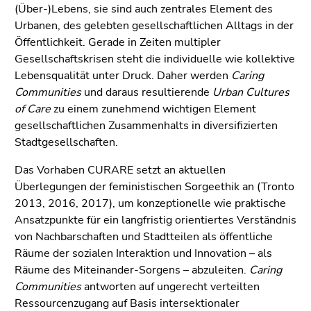
4)
(Über-)Lebens, sie sind auch zentrales Element des
Zu
Urbanen, des gelebten gesellschaftlichen Alltags in der
den
Öffentlichkeit. Gerade in Zeiten multipler
Zusatzinformationen
Gesellschaftskrisen steht die individuelle wie kollektive
(Zugriffstaste
Lebensqualität unter Druck. Daher werden
Caring
5)
Communities
und daraus resultierende
Urban Cultures
Zu
of Care
zu einem zunehmend wichtigen Element
den
gesellschaftlichen Zusammenhalts in diversifizierten
Seiteneinstellungen
Stadtgesellschaften.
(Benutzer/Sprache)
Das Vorhaben CURARE setzt an aktuellen
(Zugriffstaste
Überlegungen der feministischen Sorgeethik an (Tronto
8)
2013, 2016, 2017), um konzeptionelle wie praktische
Zur
Ansatzpunkte für ein langfristig orientiertes Verständnis
Suche
von Nachbarschaften und Stadtteilen als öffentliche
(Zugriffstaste
Räume der sozialen Interaktion und Innovation – als
9)
Räume des Miteinander-Sorgens – abzuleiten.
Caring
Ende
Communities
antworten auf ungerecht verteilten
dieses
Ressourcenzugang auf Basis intersektionaler