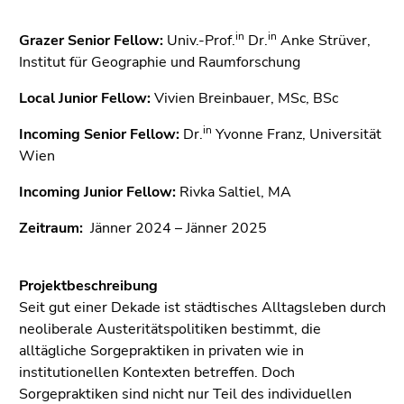
bestätigen
Sie diesen
in
in
Grazer Senior Fellow:
Univ.-Prof.
Dr.
Anke Strüver,
Link.
Institut für Geographie und Raumforschung
Beginn
Zum
Local Junior Fellow:
Vivien Breinbauer, MSc, BSc
des
Inhalt
Seitenbereichs:
(Zugriffstaste
in
Incoming Senior Fellow:
Dr.
Yvonne Franz, Universität
Seitenbereiche:
1)
Wien
Zur
Incoming Junior Fellow:
Rivka Saltiel, MA
Positionsanzeige
(Zugriffstaste
Zeitraum:
Jänner 2024 – Jänner 2025
2)
Zur
Hauptnavigation
Projektbeschreibung
(Zugriffstaste
Seit gut einer Dekade ist städtisches Alltagsleben durch
3)
neoliberale Austeritätspolitiken bestimmt, die
Zur
alltägliche Sorgepraktiken in privaten wie in
Unternavigation
institutionellen Kontexten betreffen. Doch
(Zugriffstaste
Sorgepraktiken sind nicht nur Teil des individuellen